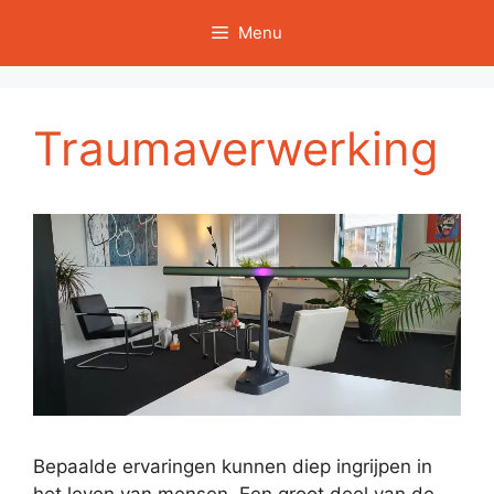
Ga
Menu
naar
de
inhoud
Traumaverwerking
Bepaalde ervaringen kunnen diep ingrijpen in